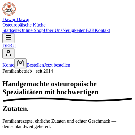
Dawaj-Dawaj
Osteuropäische Küche
Startseite
Online Shop
Über Uns
Neuigkeiten
B2B
Kontakt
DE
RU
Konto
Bestellen
Jetzt bestellen
Familienbetrieb · seit 2014
Handgemachte
osteuropäische
Spezialitäten mit
hochwertigen
Zutaten.
Familienrezepte, ehrliche Zutaten und echter Geschmack —
deutschlandweit geliefert.