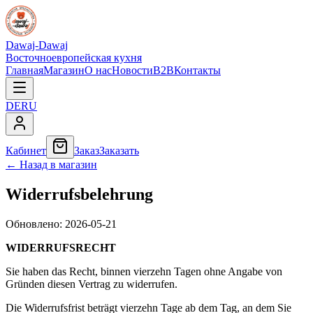
Dawaj-Dawaj
Восточноевропейская кухня
Главная
Магазин
О нас
Новости
B2B
Контакты
DE
RU
Кабинет
Заказ
Заказать
←
Назад в магазин
Widerrufsbelehrung
Обновлено:
2026-05-21
WIDERRUFSRECHT
Sie haben das Recht, binnen vierzehn Tagen ohne Angabe von
Gründen diesen Vertrag zu widerrufen.
Die Widerrufsfrist beträgt vierzehn Tage ab dem Tag, an dem Sie