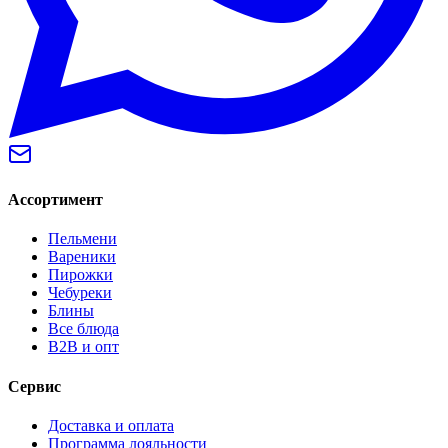
Ассортимент
Пельмени
Вареники
Пирожки
Чебуреки
Блины
Все блюда
B2B и опт
Сервис
Доставка и оплата
Программа лояльности