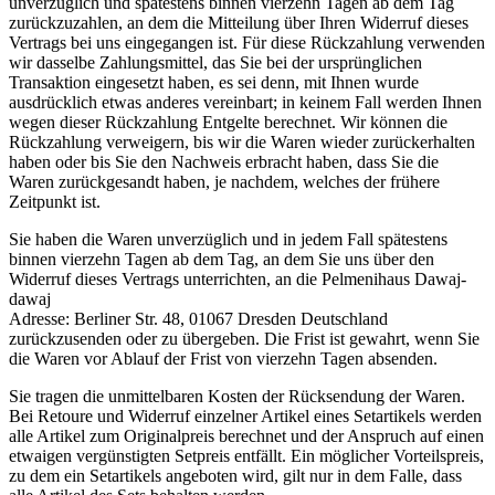
unverzüglich und spätestens binnen vierzehn Tagen ab dem Tag
zurückzuzahlen, an dem die Mitteilung über Ihren Widerruf dieses
Vertrags bei uns eingegangen ist. Für diese Rückzahlung verwenden
wir dasselbe Zahlungsmittel, das Sie bei der ursprünglichen
Transaktion eingesetzt haben, es sei denn, mit Ihnen wurde
ausdrücklich etwas anderes vereinbart; in keinem Fall werden Ihnen
wegen dieser Rückzahlung Entgelte berechnet. Wir können die
Rückzahlung verweigern, bis wir die Waren wieder zurückerhalten
haben oder bis Sie den Nachweis erbracht haben, dass Sie die
Waren zurückgesandt haben, je nachdem, welches der frühere
Zeitpunkt ist.
Sie haben die Waren unverzüglich und in jedem Fall spätestens
binnen vierzehn Tagen ab dem Tag, an dem Sie uns über den
Widerruf dieses Vertrags unterrichten, an die Pelmenihaus Dawaj-
dawaj
Adresse: Berliner Str. 48, 01067 Dresden Deutschland
zurückzusenden oder zu übergeben. Die Frist ist gewahrt, wenn Sie
die Waren vor Ablauf der Frist von vierzehn Tagen absenden.
Sie tragen die unmittelbaren Kosten der Rücksendung der Waren.
Bei Retoure und Widerruf einzelner Artikel eines Setartikels werden
alle Artikel zum Originalpreis berechnet und der Anspruch auf einen
etwaigen vergünstigten Setpreis entfällt. Ein möglicher Vorteilspreis,
zu dem ein Setartikels angeboten wird, gilt nur in dem Falle, dass