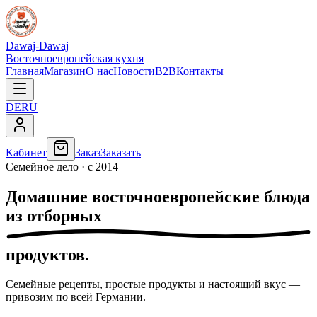
Dawaj-Dawaj
Восточноевропейская кухня
Главная
Магазин
О нас
Новости
B2B
Контакты
DE
RU
Кабинет
Заказ
Заказать
Семейное дело · с 2014
Домашние
восточноевропейские
блюда
из
отборных
продуктов.
Семейные рецепты, простые продукты и настоящий вкус —
привозим по всей Германии.