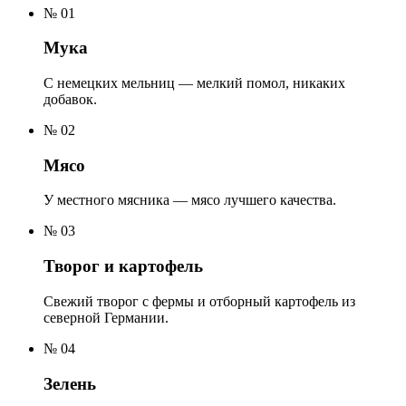
№
01
Мука
С немецких мельниц — мелкий помол, никаких
добавок.
№
02
Мясо
У местного мясника — мясо лучшего качества.
№
03
Творог и картофель
Свежий творог с фермы и отборный картофель из
северной Германии.
№
04
Зелень