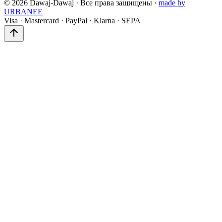
©
2026
Dawaj-Dawaj ·
Все права защищены
·
made by
URBANEE
Visa
·
Mastercard
·
PayPal
·
Klarna
·
SEPA