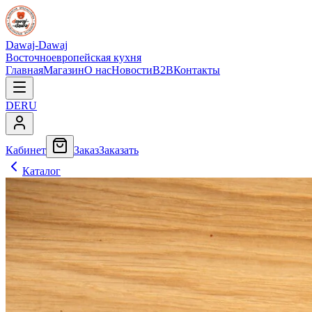
Dawaj-Dawaj
Восточноевропейская кухня
Главная
Магазин
О нас
Новости
B2B
Контакты
DE
RU
Кабинет
Заказ
Заказать
Каталог