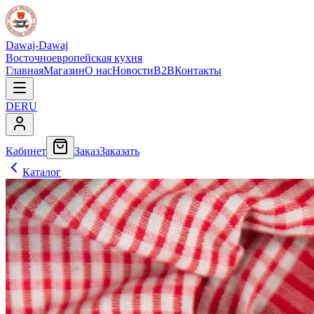
Dawaj-Dawaj
Восточноевропейская кухня
Главная
Магазин
О нас
Новости
B2B
Контакты
DE
RU
Кабинет
Заказ
Заказать
Каталог