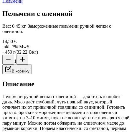
Пельмени
Пельмени с олениной
Вес: 0,45 кг. Замороженные пельмени ручной лепки с
олениной.
14,50 €
inkl. 7% MwSt
·
450
г
(
32,22 €
/
кг
)
1
В корзину
Описание
Пельмени ручной лепки с олениной — для тех, кто любит
дичь. Мясо даёт глубокий, чуть пряный вкус, который
отличает их от привычной говядины со свининой. Готовить
просто: бросьте замороженные пельмени в подсоленный
кипяток на 7–10 минут, пока не всплывут и не проварятся ещё
пару минут. Можно потом обжарить на сливочном масле до
румяной корочки. Подаём классически: со сметаной, чёрным