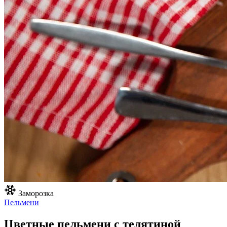
Заморозка
Пельмени
Цветные пельмени с телятиной