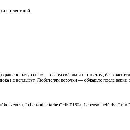
ки с телятиной.
дкрашено натурально — соком свёклы и шпинатом, без красител
 пока не всплывут. Любителям корочки — обжарьте после варки 
aftkonzentrat, Lebensmittelfarbe Gelb E160a, Lebensmittelfarbe Gr