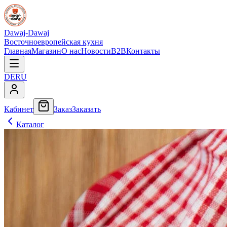
Dawaj-Dawaj
Восточноевропейская кухня
Главная
Магазин
О нас
Новости
B2B
Контакты
DE
RU
Кабинет
Заказ
Заказать
Каталог