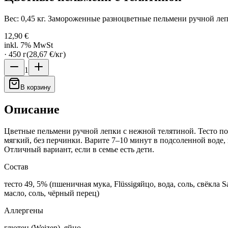
Вес: 0,45 кг. Замороженные разноцветные пельмени ручной леп
12,90 €
inkl. 7% MwSt
·
450
г
(
28,67 €
/
кг
)
1
В корзину
Описание
Цветные пельмени ручной лепки с нежной телятиной. Тесто по
мягкий, без перчинки. Варите 7–10 минут в подсоленной воде,
Отличный вариант, если в семье есть дети.
Состав
тесто 49, 5% (пшеничная мука, Flüssigяйцо, вода, соль, свёкла S
масло, соль, чёрный перец)
Аллергены
глютен (Weizen), яйцо