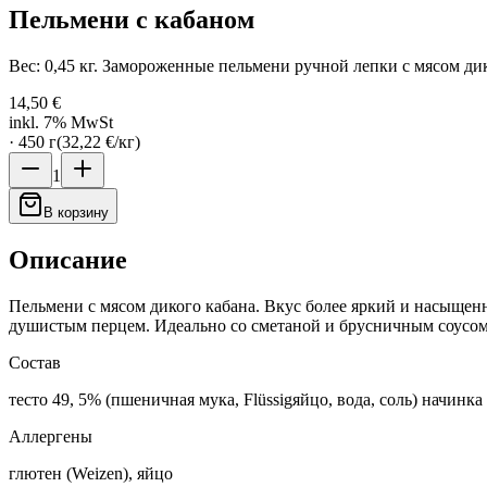
Пельмени с кабаном
Вес: 0,45 кг. Замороженные пельмени ручной лепки с мясом дик
14,50 €
inkl. 7% MwSt
·
450
г
(
32,22 €
/
кг
)
1
В корзину
Описание
Пельмени с мясом дикого кабана. Вкус более яркий и насыще
душистым перцем. Идеально со сметаной и брусничным соусо
Состав
тесто 49, 5% (пшеничная мука, Flüssigяйцо, вода, соль) начинка
Аллергены
глютен (Weizen), яйцо