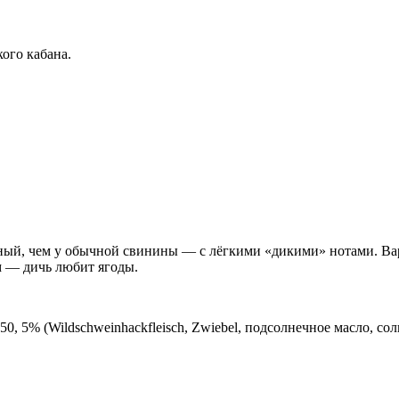
ого кабана.
нный, чем у обычной свинины — с лёгкими «дикими» нотами. Вар
м — дичь любит ягоды.
 50, 5% (Wildschweinhackfleisch, Zwiebel, подсолнечное масло, со