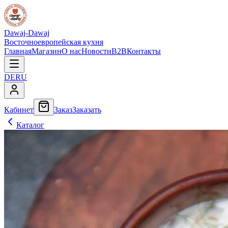
Dawaj-Dawaj
Восточноевропейская кухня
Главная
Магазин
О нас
Новости
B2B
Контакты
DE
RU
Кабинет
Заказ
Заказать
Каталог