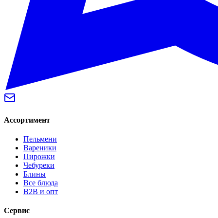
Ассортимент
Пельмени
Вареники
Пирожки
Чебуреки
Блины
Все блюда
B2B и опт
Сервис