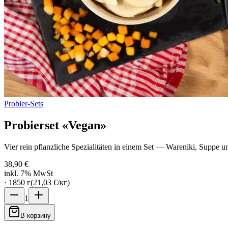
Probier-Sets
Probierset «Vegan»
Vier rein pflanzliche Spezialitäten in einem Set — Wareniki, Suppe un
38,90 €
inkl. 7% MwSt
·
1850
г
(
21,03 €
/
кг
)
1
В корзину