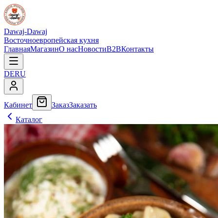
Dawaj-Dawaj
Восточноевропейская кухня
Главная
Магазин
О нас
Новости
B2B
Контакты
DE
RU
Кабинет
Заказ
Заказать
Каталог