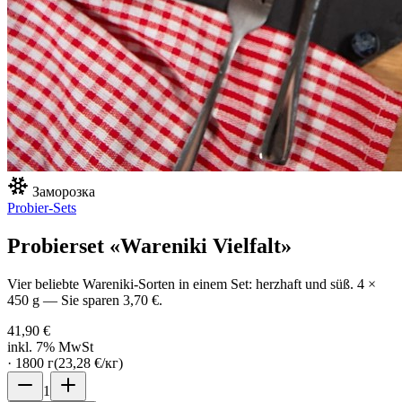
Заморозка
Probier-Sets
Probierset «Wareniki Vielfalt»
Vier beliebte Wareniki-Sorten in einem Set: herzhaft und süß. 4 ×
450 g — Sie sparen 3,70 €.
41,90 €
inkl. 7% MwSt
·
1800
г
(
23,28 €
/
кг
)
1