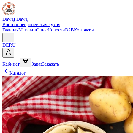
Dawaj-Dawaj
Восточноевропейская кухня
Главная
Магазин
О нас
Новости
B2B
Контакты
DE
RU
Кабинет
Заказ
Заказать
Каталог