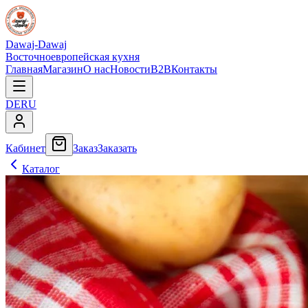
Dawaj-Dawaj
Восточноевропейская кухня
Главная
Магазин
О нас
Новости
B2B
Контакты
DE
RU
Кабинет
Заказ
Заказать
Каталог