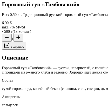
Гороховый суп «Тамбовский»
Вес: 0,50 кг. Традиционный русский гороховый суп «Тамбовск
6,90 €
inkl. 7% MwSt
·
500
г
(
13,80 €
/
кг
)
1
В корзину
Описание
Гороховый суп «Тамбовский» — густой, наваристый, с копчёнос
с гренками из ржаного хлеба и зеленью. Хорошо идёт ложка см
Состав
сухой горох, вода, копчёный бекон (свинина, соль, специи, дым)
Аллергены
сельдерей