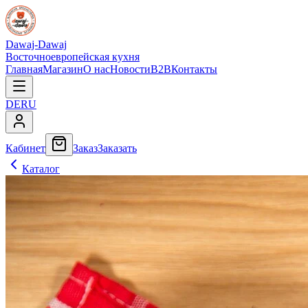
Dawaj-Dawaj
Восточноевропейская кухня
Главная
Магазин
О нас
Новости
B2B
Контакты
DE
RU
Кабинет
Заказ
Заказать
Каталог