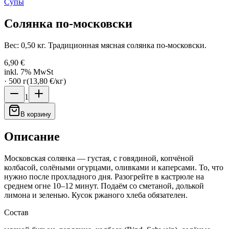
Супы
Солянка по-московски
Вес: 0,50 кг. Традиционная мясная солянка по-московски.
6,90 €
inkl. 7% MwSt
·
500
г
(
13,80 €
/
кг
)
1
В корзину
Описание
Московская солянка — густая, с говядиной, копчёной
колбасой, солёными огурцами, оливками и каперсами. То, что
нужно после прохладного дня. Разогрейте в кастрюле на
среднем огне 10–12 минут. Подаём со сметаной, долькой
лимона и зеленью. Кусок ржаного хлеба обязателен.
Состав