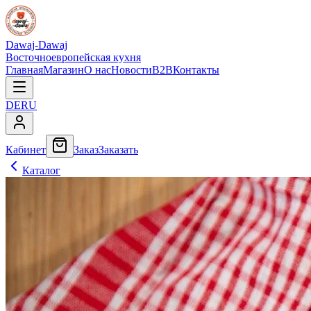
Dawaj-Dawaj
Восточноевропейская кухня
Главная
Магазин
О нас
Новости
B2B
Контакты
DE
RU
Кабинет
Заказ
Заказать
Каталог