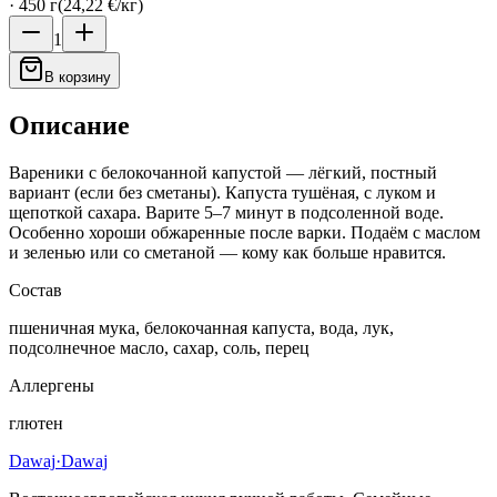
·
450
г
(
24,22 €
/
кг
)
1
В корзину
Описание
Вареники с белокочанной капустой — лёгкий, постный
вариант (если без сметаны). Капуста тушёная, с луком и
щепоткой сахара. Варите 5–7 минут в подсоленной воде.
Особенно хороши обжаренные после варки. Подаём с маслом
и зеленью или со сметаной — кому как больше нравится.
Состав
пшеничная мука, белокочанная капуста, вода, лук,
подсолнечное масло, сахар, соль, перец
Аллергены
глютен
Dawaj
·Dawaj