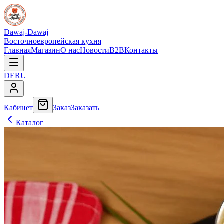
Dawaj-Dawaj
Восточноевропейская кухня
Главная
Магазин
О нас
Новости
B2B
Контакты
DE
RU
Кабинет
Заказ
Заказать
Каталог