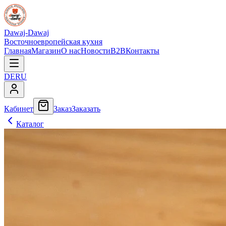
Dawaj-Dawaj
Восточноевропейская кухня
Главная
Магазин
О нас
Новости
B2B
Контакты
DE
RU
Кабинет
Заказ
Заказать
Каталог