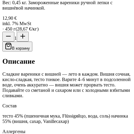
Вес: 0,45 кг. Замороженные вареники ручной лепки с
вишнёвой начинкой.
12,90 €
inkl. 7% MwSt
·
450
г
(
28,67 €
/
кг
)
1
В корзину
Описание
Сладкие вареники с вишней — лето в каждом. Вишня сочная,
кисло-сладкая, тесто тонкое. Варите 4–6 минут в подсоленной
воде, очень аккуратно — вишня может прорвать тесто.
Подавайте со сметаной и сахаром или с холодными взбитыми
сливками.
Состав
тесто 45% (пшеничная мука, Flüssigяйцо, вода, соль) начинка
55% (вишня, сахар, Vanilleсахар)
Аллергены