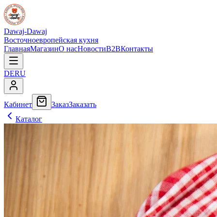
Dawaj-Dawaj
Восточноевропейская кухня
Главная
Магазин
О нас
Новости
B2B
Контакты
DE
RU
Кабинет
Заказ
Заказать
Каталог