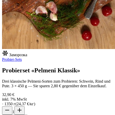
Заморозка
Probier-Sets
Probierset «Pelmeni Klassik»
Drei klassische Pelmeni-Sorten zum Probieren: Schwein, Rind und
Pute. 3 × 450 g — Sie sparen 2,80 € gegenüber dem Einzelkauf.
32,90 €
inkl. 7% MwSt
·
1350
г
(
24,37 €
/
кг
)
1