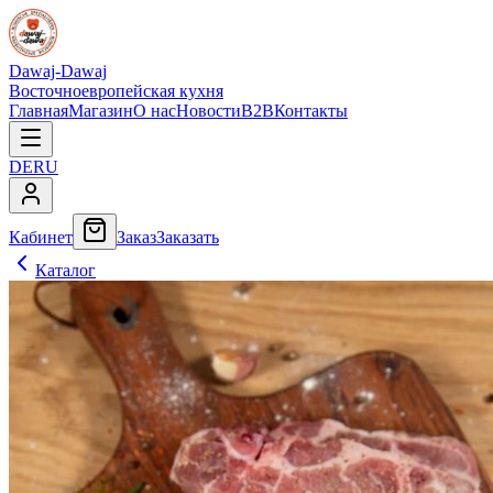
Dawaj-Dawaj
Восточноевропейская кухня
Главная
Магазин
О нас
Новости
B2B
Контакты
DE
RU
Кабинет
Заказ
Заказать
Каталог