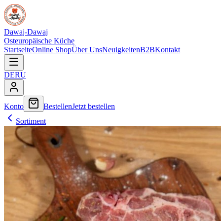
Dawaj-Dawaj
Osteuropäische Küche
Startseite
Online Shop
Über Uns
Neuigkeiten
B2B
Kontakt
DE
RU
Konto
Bestellen
Jetzt bestellen
Sortiment