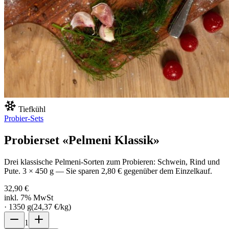
Tiefkühl
Probier-Sets
Probierset «Pelmeni Klassik»
Drei klassische Pelmeni-Sorten zum Probieren: Schwein, Rind und
Pute. 3 × 450 g — Sie sparen 2,80 € gegenüber dem Einzelkauf.
32,90 €
inkl. 7% MwSt
·
1350
g
(
24,37 €
/
kg
)
1