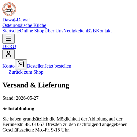
Dawaj-Dawaj
Osteuropäische Küche
Startseite
Online Shop
Über Uns
Neuigkeiten
B2B
Kontakt
DE
RU
Konto
Bestellen
Jetzt bestellen
←
Zurück zum Shop
Versand & Lieferung
Stand:
2026-05-27
Selbstabholung
Sie haben grundsätzlich die Möglichkeit der Abholung auf der
Berlinerstr. 48, 01067 Dresden zu den nachfolgend angegebenen
Geschäftszeiten: Mo.-Fr. 9-15 Uhr.