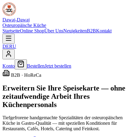
Dawaj-Dawaj
Osteuropäische Küche
Startseite
Online Shop
Über Uns
Neuigkeiten
B2B
Kontakt
DE
RU
Konto
Bestellen
Jetzt bestellen
B2B · HoReCa
Erweitern Sie Ihre Speisekarte — ohne
zeitaufwendige Arbeit Ihres
Küchenpersonals
Tiefgefrorene handgemachte Spezialitäten der osteuropäischen
Küche in Gastro-Qualität — mit speziellen Konditionen für
Restaurants, Cafés, Hotels, Catering und Feinkost.