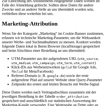
Zur Einrichtung des Abonnements eingegebene Daten werden im
Falle der Abmeldung gelöscht. Sollten diese Daten für andere
Zwecke und an anderer Stelle an uns übermittelt worden sein,
verbleiben diese weiterhin bei uns.
Marketing-Attribution
Wenn Sie der Kategorie „Marketing“ im Cookie-Banner zustimmen,
erfassen wir technische Marketing-Parameter, um die Wirksamkeit
unserer Werbe- und Suchmaßnahmen zu messen. Konkret werden
folgende Daten lokal in Ihrem Browser (localStorage) gespeichert
und beim Abschluss einer Bestellung an uns übermittelt:
UTM-Parameter aus der aufgerufenen URL (
,
utm_source
,
,
,
)
utm_medium
utm_campaign
utm_term
utm_content
Klick-IDs aus Werbenetzwerken (
für Google Ads,
gclid
für Meta/Facebook)
fbclid
Referrer-Domain (z. B.
) sowie der erste
google.de
aufgerufene Pfad auf unserer Website ohne Query-Parameter
Zeitpunkt des ersten und letzten Besuchs mit Werbe-Signal
Diese Daten werden nach Vertragsabschluss zusammen mit der
jeweiligen Bestellung in der Tabelle
order_attribution
gespeichert und ausschließlich zur statistischen Auswertung der
Marketing-Kanäle verwendet. Eine Weitergabe an Dritte oder an