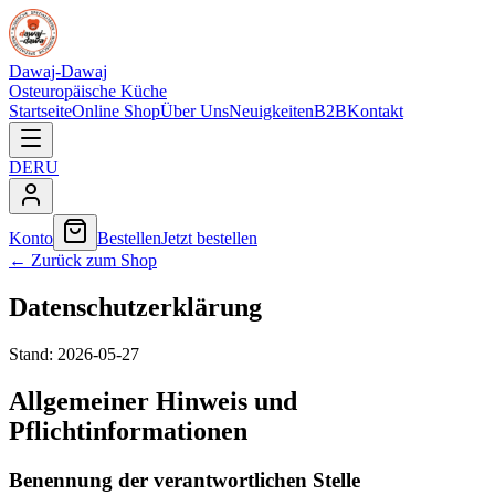
Dawaj-Dawaj
Osteuropäische Küche
Startseite
Online Shop
Über Uns
Neuigkeiten
B2B
Kontakt
DE
RU
Konto
Bestellen
Jetzt bestellen
←
Zurück zum Shop
Datenschutzerklärung
Stand:
2026-05-27
Allgemeiner Hinweis und
Pflichtinformationen
Benennung der verantwortlichen Stelle