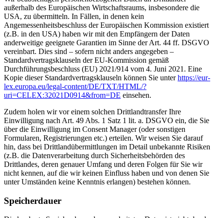
außerhalb des Europäischen Wirtschaftsraums, insbesondere die
USA, zu übermitteln. In Fällen, in denen kein
Angemessenheitsbeschluss der Europäischen Kommission existiert
(z.B. in den USA) haben wir mit den Empfängern der Daten
anderweitige geeignete Garantien im Sinne der Art. 44 ff. DSGVO
vereinbart. Dies sind – sofern nicht anders angegeben –
Standardvertragsklauseln der EU-Kommission gemäß
Durchführungsbeschluss (EU) 2021/914 vom 4. Juni 2021. Eine
Kopie dieser Standardvertragsklauseln können Sie unter
https://eur-
lex.europa.eu/legal-content/DE/TXT/HTML/?
uri=CELEX:32021D0914&from=DE
einsehen.
Zudem holen wir vor einem solchen Drittlandtransfer Ihre
Einwilligung nach Art. 49 Abs. 1 Satz 1 lit. a. DSGVO ein, die Sie
über die Einwilligung im Consent Manager (oder sonstigen
Formularen, Registrierungen etc.) erteilen. Wir weisen Sie darauf
hin, dass bei Drittlandübermittlungen im Detail unbekannte Risiken
(z.B. die Datenverarbeitung durch Sicherheitsbehörden des
Drittlandes, deren genauer Umfang und deren Folgen für Sie wir
nicht kennen, auf die wir keinen Einfluss haben und von denen Sie
unter Umständen keine Kenntnis erlangen) bestehen können.
Speicherdauer