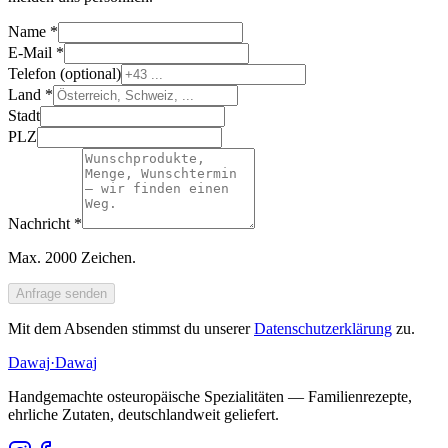
Name *
E-Mail *
Telefon (optional)
Land *
Stadt
PLZ
Nachricht *
Max. 2000 Zeichen.
Anfrage senden
Mit dem Absenden stimmst du unserer
Datenschutzerklärung
zu.
Dawaj
·Dawaj
Handgemachte osteuropäische Spezialitäten — Familienrezepte,
ehrliche Zutaten, deutschlandweit geliefert.