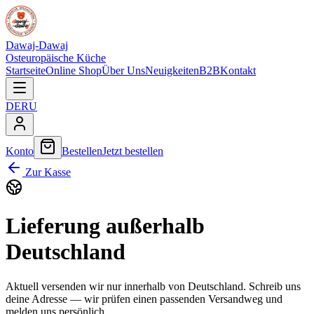
Dawaj-Dawaj
Osteuropäische Küche
Startseite
Online Shop
Über Uns
Neuigkeiten
B2B
Kontakt
DE
RU
Konto
Bestellen
Jetzt bestellen
Zur Kasse
Lieferung außerhalb
Deutschland
Aktuell versenden wir nur innerhalb von Deutschland. Schreib uns
deine Adresse — wir prüfen einen passenden Versandweg und
melden uns persönlich.