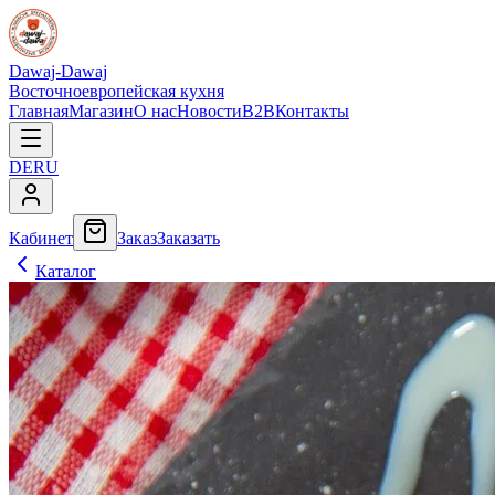
Dawaj-Dawaj
Восточноевропейская кухня
Главная
Магазин
О нас
Новости
B2B
Контакты
DE
RU
Кабинет
Заказ
Заказать
Каталог