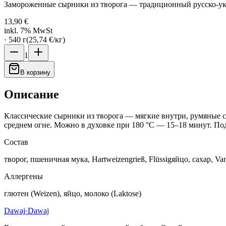
Замороженные сырники из творога — традиционный русско-ук
13,90 €
inkl. 7% MwSt
·
540
г
(
25,74 €
/
кг
)
1
В корзину
Описание
Классические сырники из творога — мягкие внутри, румяные сн
среднем огне. Можно в духовке при 180 °C — 15–18 минут. По
Состав
творог, пшеничная мука, Hartweizengrieß, Flüssigяйцо, сахар, Van
Аллергены
глютен (Weizen), яйцо, молоко (Laktose)
Dawaj
·Dawaj