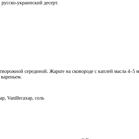
русско-украинский десерт.
ворожной серединой. Жарьте на сковороде с каплей масла 4–5 м
 вареньем.
р, Vanilleсахар, соль