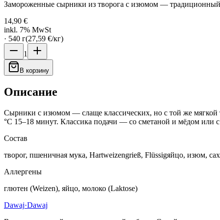
Замороженные сырники из творога с изюмом — традиционный 
14,90 €
inkl. 7% MwSt
·
540
г
(
27,59 €
/
кг
)
1
В корзину
Описание
Сырники с изюмом — слаще классических, но с той же мягкой т
°C 15–18 минут. Классика подачи — со сметаной и мёдом или с
Состав
творог, пшеничная мука, Hartweizengrieß, Flüssigяйцо, изюм, саха
Аллергены
глютен (Weizen), яйцо, молоко (Laktose)
Dawaj
·Dawaj