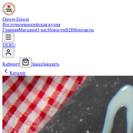
Dawaj-Dawaj
Восточноевропейская кухня
Главная
Магазин
О нас
Новости
B2B
Контакты
DE
RU
Кабинет
Заказ
Заказать
Каталог