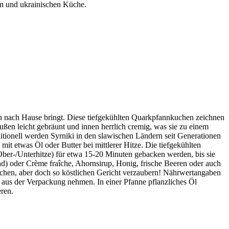
hen und ukrainischen Küche.
en nach Hause bringt. Diese tiefgekühlten Quarkpfannkuchen zeichnen
ußen leicht gebräunt und innen herrlich cremig, was sie zu einem
ditionell werden Syrniki in den slawischen Ländern seit Generationen
 mit etwas Öl oder Butter bei mittlerer Hitze. Die tiefgekühlten
Ober-/Unterhitze) für etwa 15-20 Minuten gebacken werden, bis sie
d) oder Crème fraîche, Ahornsirup, Honig, frische Beeren oder auch
fachen, aber doch so köstlichen Gericht verzaubern! Nährwertangaben
n aus der Verpackung nehmen. In einer Pfanne pflanzliches Öl
eren.