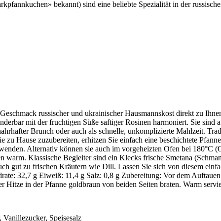
rkpfannkuchen» bekannt) sind eine beliebte Spezialität in der russisc
n Geschmack russischer und ukrainischer Hausmannskost direkt zu Ihn
nderbar mit der fruchtigen Süße saftiger Rosinen harmoniert. Sie sind a
nahrhafter Brunch oder auch als schnelle, unkomplizierte Mahlzeit. Tra
sie zu Hause zuzubereiten, erhitzen Sie einfach eine beschichtete Pfanne
 wenden. Alternativ können sie auch im vorgeheizten Ofen bei 180°C (
n warm. Klassische Begleiter sind ein Klecks frische Smetana (Schman
uch gut zu frischen Kräutern wie Dill. Lassen Sie sich von diesem ein
drate: 32,7 g Eiweiß: 11,4 g Salz: 0,8 g Zubereitung: Vor dem Auftaue
er Hitze in der Pfanne goldbraun von beiden Seiten braten. Warm servi
 Vanillezucker, Speisesalz