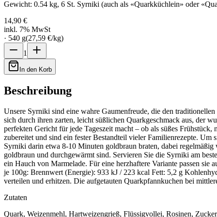
Gewicht: 0.54 kg, 6 St. Syrniki (auch als «Quarkküchlein» oder «Qua
14,90 €
inkl. 7% MwSt
·
540
g
(
27,59 €
/
kg
)
1
In den Korb
Beschreibung
Unsere Syrniki sind eine wahre Gaumenfreude, die den traditionelle
sich durch ihren zarten, leicht süßlichen Quarkgeschmack aus, der wu
perfekten Gericht für jede Tageszeit macht – ob als süßes Frühstück, 
zubereitet und sind ein fester Bestandteil vieler Familienrezepte. Um 
Syrniki darin etwa 8-10 Minuten goldbraun braten, dabei regelmäßig
goldbraun und durchgewärmt sind. Servieren Sie die Syrniki am beste
ein Hauch von Marmelade. Für eine herzhaftere Variante passen sie a
je 100g: Brennwert (Energie): 933 kJ / 223 kcal Fett: 5,2 g Kohlenhy
verteilen und erhitzen. Die aufgetauten Quarkpfannkuchen bei mittler
Zutaten
Quark, Weizenmehl, Hartweizengrieß, Flüssigvollei, Rosinen, Zucker,