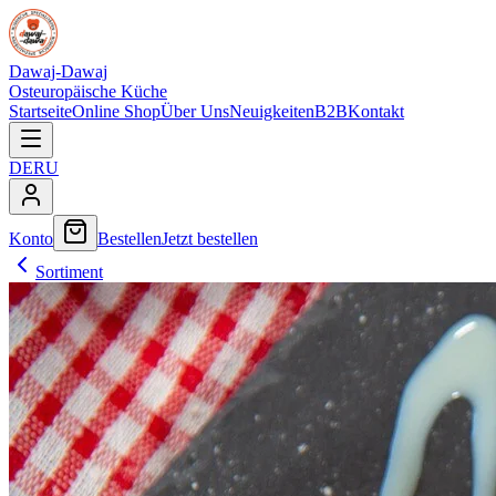
Dawaj-Dawaj
Osteuropäische Küche
Startseite
Online Shop
Über Uns
Neuigkeiten
B2B
Kontakt
DE
RU
Konto
Bestellen
Jetzt bestellen
Sortiment