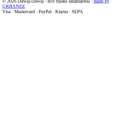
©
2026
Dawaj-Dawaj ·
Все права защищены
·
made by
URBANEE
Visa
·
Mastercard
·
PayPal
·
Klarna
·
SEPA