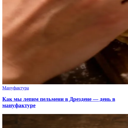
Мануфактура
Как мы лепим пельмени в Дрездене — день в
мануфактуре