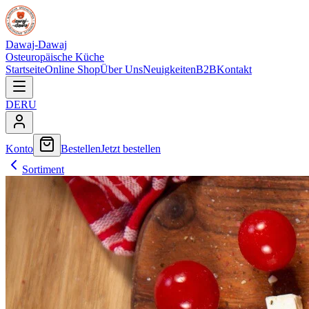
Dawaj-Dawaj
Osteuropäische Küche
Startseite
Online Shop
Über Uns
Neuigkeiten
B2B
Kontakt
DE
RU
Konto
Bestellen
Jetzt bestellen
Sortiment