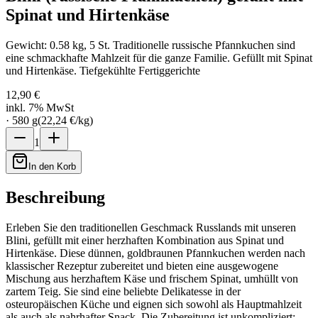
Spinat und Hirtenkäse
Gewicht: 0.58 kg, 5 St. Traditionelle russische Pfannkuchen sind
eine schmackhafte Mahlzeit für die ganze Familie. Gefüllt mit Spinat
und Hirtenkäse. Tiefgekühlte Fertiggerichte
12,90 €
inkl. 7% MwSt
·
580
g
(
22,24 €
/
kg
)
1
In den Korb
Beschreibung
Erleben Sie den traditionellen Geschmack Russlands mit unseren
Blini, gefüllt mit einer herzhaften Kombination aus Spinat und
Hirtenkäse. Diese dünnen, goldbraunen Pfannkuchen werden nach
klassischer Rezeptur zubereitet und bieten eine ausgewogene
Mischung aus herzhaftem Käse und frischem Spinat, umhüllt von
zartem Teig. Sie sind eine beliebte Delikatesse in der
osteuropäischen Küche und eignen sich sowohl als Hauptmahlzeit
als auch als nahrhafter Snack. Die Zubereitung ist unkompliziert: