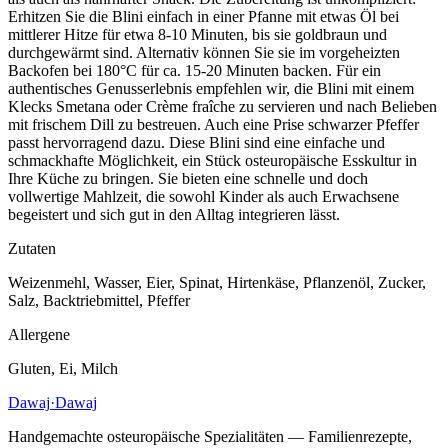
Erhitzen Sie die Blini einfach in einer Pfanne mit etwas Öl bei
mittlerer Hitze für etwa 8-10 Minuten, bis sie goldbraun und
durchgewärmt sind. Alternativ können Sie sie im vorgeheizten
Backofen bei 180°C für ca. 15-20 Minuten backen. Für ein
authentisches Genusserlebnis empfehlen wir, die Blini mit einem
Klecks Smetana oder Crème fraîche zu servieren und nach Belieben
mit frischem Dill zu bestreuen. Auch eine Prise schwarzer Pfeffer
passt hervorragend dazu. Diese Blini sind eine einfache und
schmackhafte Möglichkeit, ein Stück osteuropäische Esskultur in
Ihre Küche zu bringen. Sie bieten eine schnelle und doch
vollwertige Mahlzeit, die sowohl Kinder als auch Erwachsene
begeistert und sich gut in den Alltag integrieren lässt.
Zutaten
Weizenmehl, Wasser, Eier, Spinat, Hirtenkäse, Pflanzenöl, Zucker,
Salz, Backtriebmittel, Pfeffer
Allergene
Gluten, Ei, Milch
Dawaj
·Dawaj
Handgemachte osteuropäische Spezialitäten — Familienrezepte,