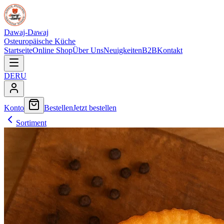
Dawaj-Dawaj
Osteuropäische Küche
Startseite
Online Shop
Über Uns
Neuigkeiten
B2B
Kontakt
DE
RU
Konto
Bestellen
Jetzt bestellen
Sortiment