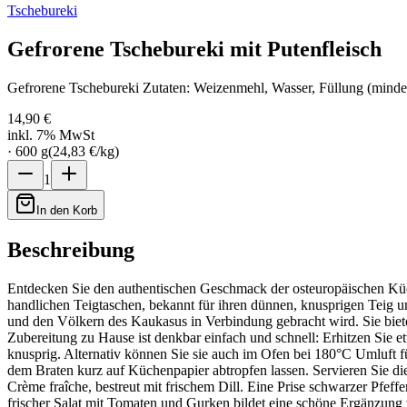
Tschebureki
Gefrorene Tschebureki mit Putenfleisch
Gefrorene Tschebureki Zutaten: Weizenmehl, Wasser, Füllung (mindes
14,90 €
inkl. 7% MwSt
·
600
g
(
24,83 €
/
kg
)
1
In den Korb
Beschreibung
Entdecken Sie den authentischen Geschmack der osteuropäischen Küche
handlichen Teigtaschen, bekannt für ihren dünnen, knusprigen Teig u
und den Völkern des Kaukasus in Verbindung gebracht wird. Sie bieten
Zubereitung zu Hause ist denkbar einfach und schnell: Erhitzen Sie e
knusprig. Alternativ können Sie sie auch im Ofen bei 180°C Umluft fü
dem Braten kurz auf Küchenpapier abtropfen lassen. Servieren Sie d
Crème fraîche, bestreut mit frischem Dill. Eine Prise schwarzer Pfef
frischer Salat mit Tomaten und Gurken bildet eine schöne Ergänzung 