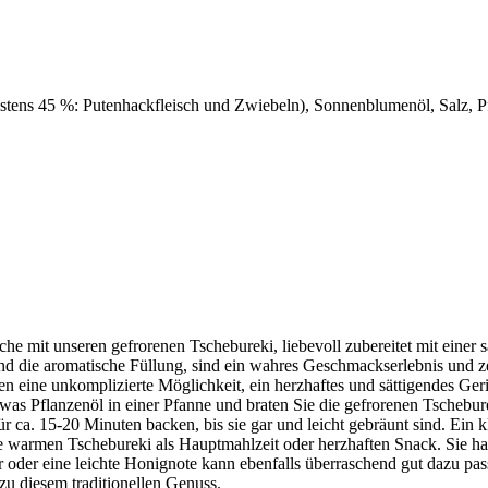
tens 45 %: Putenhackfleisch und Zwiebeln), Sonnenblumenöl, Salz, Pf
 mit unseren gefrorenen Tschebureki, liebevoll zubereitet mit einer s
nd die aromatische Füllung, sind ein wahres Geschmackserlebnis und zeu
 eine unkomplizierte Möglichkeit, ein herzhaftes und sättigendes Geri
twas Pflanzenöl in einer Pfanne und braten Sie die gefrorenen Tschebure
r ca. 15-20 Minuten backen, bis sie gar und leicht gebräunt sind. Ein 
ie warmen Tschebureki als Hauptmahlzeit oder herzhaften Snack. Sie h
fer oder eine leichte Honignote kann ebenfalls überraschend gut dazu p
zu diesem traditionellen Genuss.