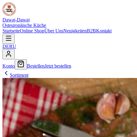
Dawaj-Dawaj
Osteuropäische Küche
Startseite
Online Shop
Über Uns
Neuigkeiten
B2B
Kontakt
DE
RU
Konto
Bestellen
Jetzt bestellen
Sortiment