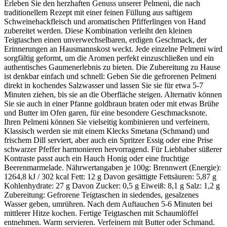
Erleben Sie den herzhaften Genuss unserer Pelmeni, die nach
traditionellem Rezept mit einer feinen Füllung aus saftigem
Schweinehackfleisch und aromatischen Pfifferlingen von Hand
zubereitet werden. Diese Kombination verleiht den kleinen
Teigtaschen einen unverwechselbaren, erdigen Geschmack, der
Erinnerungen an Hausmannskost weckt. Jede einzelne Pelmeni wird
sorgfältig geformt, um die Aromen perfekt einzuschließen und ein
authentisches Gaumenerlebnis zu bieten. Die Zubereitung zu Hause
ist denkbar einfach und schnell: Geben Sie die gefrorenen Pelmeni
direkt in kochendes Salzwasser und lassen Sie sie für etwa 5-7
Minuten ziehen, bis sie an die Oberfläche steigen. Alternativ können
Sie sie auch in einer Pfanne goldbraun braten oder mit etwas Brühe
und Butter im Ofen garen, für eine besondere Geschmacksnote.
Ihren Pelmeni können Sie vielseitig kombinieren und verfeinern.
Klassisch werden sie mit einem Klecks Smetana (Schmand) und
frischem Dill serviert, aber auch ein Spritzer Essig oder eine Prise
schwarzer Pfeffer harmonieren hervorragend. Für Liebhaber süßerer
Kontraste passt auch ein Hauch Honig oder eine fruchtige
Beerenmarmelade. Nährwertangaben je 100g: Brennwert (Energie):
1264,8 kJ / 302 kcal Fett: 12 g Davon gesättigte Fettsäuren: 5,87 g
Kohlenhydrate: 27 g Davon Zucker: 0,5 g Eiweiß: 8,1 g Salz: 1,2 g
Zubereitung: Gefrorene Teigtaschen in siedendes, gesalzenes
Wasser geben, umrühren. Nach dem Auftauchen 5-6 Minuten bei
mittlerer Hitze kochen. Fertige Teigtaschen mit Schaumlöffel
entnehmen. Warm servieren. Verfeinern mit Butter oder Schmand.