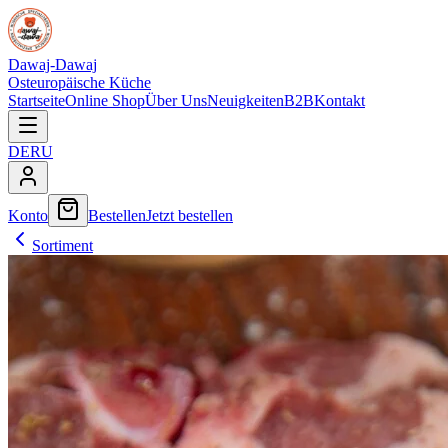
Dawaj-Dawaj
Osteuropäische Küche
Startseite
Online Shop
Über Uns
Neuigkeiten
B2B
Kontakt
DE
RU
Konto
Bestellen
Jetzt bestellen
Sortiment