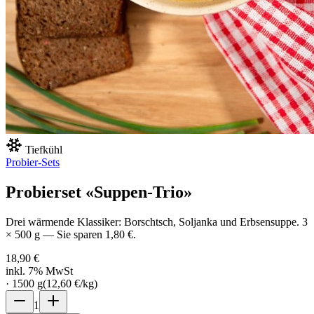
Tiefkühl
Probier-Sets
Probierset «Suppen-Trio»
Drei wärmende Klassiker: Borschtsch, Soljanka und Erbsensuppe. 3
× 500 g — Sie sparen 1,80 €.
18,90 €
inkl. 7% MwSt
·
1500
g
(
12,60 €
/
kg
)
1