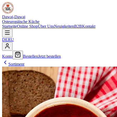
Dawaj-Dawaj
Osteuropäische Küche
Startseite
Online Shop
Über Uns
Neuigkeiten
B2B
Kontakt
DE
RU
Konto
Bestellen
Jetzt bestellen
Sortiment