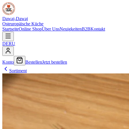
Dawaj-Dawaj
Osteuropäische Küche
Startseite
Online Shop
Über Uns
Neuigkeiten
B2B
Kontakt
DE
RU
Konto
Bestellen
Jetzt bestellen
Sortiment