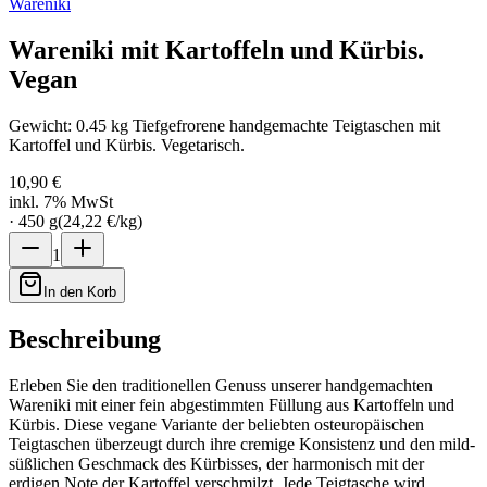
Wareniki
Wareniki mit Kartoffeln und Kürbis.
Vegan
Gewicht: 0.45 kg Tiefgefrorene handgemachte Teigtaschen mit
Kartoffel und Kürbis. Vegetarisch.
10,90 €
inkl. 7% MwSt
·
450
g
(
24,22 €
/
kg
)
1
In den Korb
Beschreibung
Erleben Sie den traditionellen Genuss unserer handgemachten
Wareniki mit einer fein abgestimmten Füllung aus Kartoffeln und
Kürbis. Diese vegane Variante der beliebten osteuropäischen
Teigtaschen überzeugt durch ihre cremige Konsistenz und den mild-
süßlichen Geschmack des Kürbisses, der harmonisch mit der
erdigen Note der Kartoffel verschmilzt. Jede Teigtasche wird