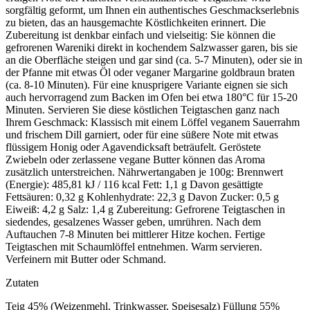
sorgfältig geformt, um Ihnen ein authentisches Geschmackserlebnis
zu bieten, das an hausgemachte Köstlichkeiten erinnert. Die
Zubereitung ist denkbar einfach und vielseitig: Sie können die
gefrorenen Wareniki direkt in kochendem Salzwasser garen, bis sie
an die Oberfläche steigen und gar sind (ca. 5-7 Minuten), oder sie in
der Pfanne mit etwas Öl oder veganer Margarine goldbraun braten
(ca. 8-10 Minuten). Für eine knusprigere Variante eignen sie sich
auch hervorragend zum Backen im Ofen bei etwa 180°C für 15-20
Minuten. Servieren Sie diese köstlichen Teigtaschen ganz nach
Ihrem Geschmack: Klassisch mit einem Löffel veganem Sauerrahm
und frischem Dill garniert, oder für eine süßere Note mit etwas
flüssigem Honig oder Agavendicksaft beträufelt. Geröstete
Zwiebeln oder zerlassene vegane Butter können das Aroma
zusätzlich unterstreichen. Nährwertangaben je 100g: Brennwert
(Energie): 485,81 kJ / 116 kcal Fett: 1,1 g Davon gesättigte
Fettsäuren: 0,32 g Kohlenhydrate: 22,3 g Davon Zucker: 0,5 g
Eiweiß: 4,2 g Salz: 1,4 g Zubereitung: Gefrorene Teigtaschen in
siedendes, gesalzenes Wasser geben, umrühren. Nach dem
Auftauchen 7-8 Minuten bei mittlerer Hitze kochen. Fertige
Teigtaschen mit Schaumlöffel entnehmen. Warm servieren.
Verfeinern mit Butter oder Schmand.
Zutaten
Teig 45% (Weizenmehl, Trinkwasser, Speisesalz) Füllung 55%