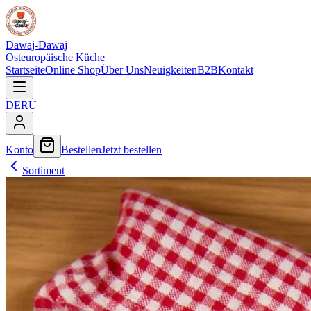
Dawaj-Dawaj
Osteuropäische Küche
Startseite
Online Shop
Über Uns
Neuigkeiten
B2B
Kontakt
DE
RU
Konto
Bestellen
Jetzt bestellen
Sortiment