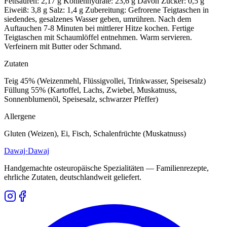
Fettsäuren: 2,17 g Kohlenhydrate: 23,6 g Davon Zucker: 0,5 g
Eiweiß: 3,8 g Salz: 1,4 g Zubereitung: Gefrorene Teigtaschen in
siedendes, gesalzenes Wasser geben, umrühren. Nach dem
Auftauchen 7-8 Minuten bei mittlerer Hitze kochen. Fertige
Teigtaschen mit Schaumlöffel entnehmen. Warm servieren.
Verfeinern mit Butter oder Schmand.
Zutaten
Teig 45% (Weizenmehl, Flüssigvollei, Trinkwasser, Speisesalz)
Füllung 55% (Kartoffel, Lachs, Zwiebel, Muskatnuss,
Sonnenblumenöl, Speisesalz, schwarzer Pfeffer)
Allergene
Gluten (Weizen), Ei, Fisch, Schalenfrüchte (Muskatnuss)
Dawaj
·Dawaj
Handgemachte osteuropäische Spezialitäten — Familienrezepte,
ehrliche Zutaten, deutschlandweit geliefert.