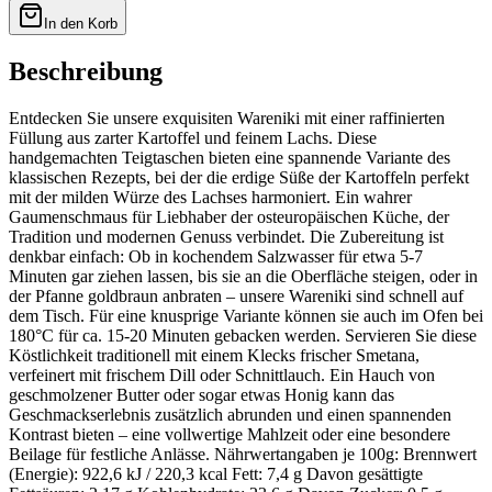
In den Korb
Beschreibung
Entdecken Sie unsere exquisiten Wareniki mit einer raffinierten
Füllung aus zarter Kartoffel und feinem Lachs. Diese
handgemachten Teigtaschen bieten eine spannende Variante des
klassischen Rezepts, bei der die erdige Süße der Kartoffeln perfekt
mit der milden Würze des Lachses harmoniert. Ein wahrer
Gaumenschmaus für Liebhaber der osteuropäischen Küche, der
Tradition und modernen Genuss verbindet. Die Zubereitung ist
denkbar einfach: Ob in kochendem Salzwasser für etwa 5-7
Minuten gar ziehen lassen, bis sie an die Oberfläche steigen, oder in
der Pfanne goldbraun anbraten – unsere Wareniki sind schnell auf
dem Tisch. Für eine knusprige Variante können sie auch im Ofen bei
180°C für ca. 15-20 Minuten gebacken werden. Servieren Sie diese
Köstlichkeit traditionell mit einem Klecks frischer Smetana,
verfeinert mit frischem Dill oder Schnittlauch. Ein Hauch von
geschmolzener Butter oder sogar etwas Honig kann das
Geschmackserlebnis zusätzlich abrunden und einen spannenden
Kontrast bieten – eine vollwertige Mahlzeit oder eine besondere
Beilage für festliche Anlässe. Nährwertangaben je 100g: Brennwert
(Energie): 922,6 kJ / 220,3 kcal Fett: 7,4 g Davon gesättigte