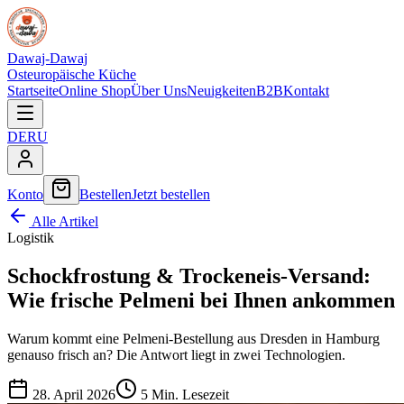
Dawaj-Dawaj
Osteuropäische Küche
Startseite
Online Shop
Über Uns
Neuigkeiten
B2B
Kontakt
DE
RU
Konto
Bestellen
Jetzt bestellen
Alle Artikel
Logistik
Schockfrostung & Trockeneis-Versand:
Wie frische Pelmeni bei Ihnen ankommen
Warum kommt eine Pelmeni-Bestellung aus Dresden in Hamburg
genauso frisch an? Die Antwort liegt in zwei Technologien.
28. April 2026
5
Min. Lesezeit