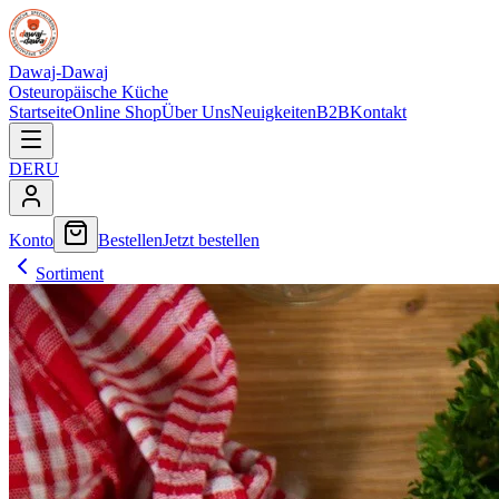
Dawaj-Dawaj
Osteuropäische Küche
Startseite
Online Shop
Über Uns
Neuigkeiten
B2B
Kontakt
DE
RU
Konto
Bestellen
Jetzt bestellen
Sortiment