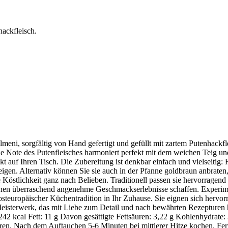
ackfleisch.
ni, sorgfältig von Hand gefertigt und gefüllt mit zartem Putenhackfle
eine Note des Putenfleisches harmoniert perfekt mit dem weichen Teig und
auf Ihren Tisch. Die Zubereitung ist denkbar einfach und vielseitig: F
igen. Alternativ können Sie sie auch in der Pfanne goldbraun anbraten,
 Köstlichkeit ganz nach Belieben. Traditionell passen sie hervorragend
nnen überraschend angenehme Geschmackserlebnisse schaffen. Experime
teuropäischer Küchentradition in Ihr Zuhause. Sie eignen sich hervorr
Meisterwerk, das mit Liebe zum Detail und nach bewährten Rezepturen 
42 kcal Fett: 11 g Davon gesättigte Fettsäuren: 3,22 g Kohlenhydrate:
ren. Nach dem Auftauchen 5-6 Minuten bei mittlerer Hitze kochen. Fer