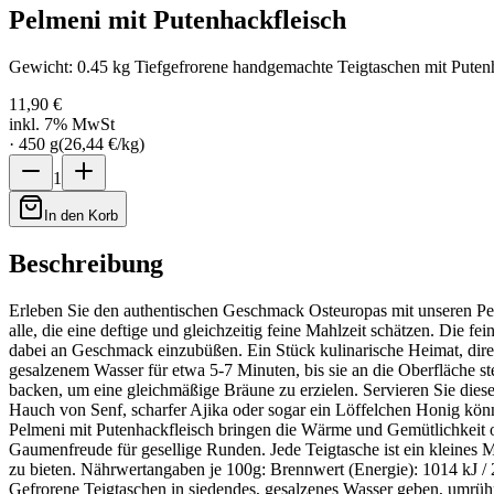
Pelmeni mit Putenhackfleisch
Gewicht: 0.45 kg Tiefgefrorene handgemachte Teigtaschen mit Putenh
11,90 €
inkl. 7% MwSt
·
450
g
(
26,44 €
/
kg
)
1
In den Korb
Beschreibung
Erleben Sie den authentischen Geschmack Osteuropas mit unseren Pelme
alle, die eine deftige und gleichzeitig feine Mahlzeit schätzen. Die f
dabei an Geschmack einzubüßen. Ein Stück kulinarische Heimat, direkt 
gesalzenem Wasser für etwa 5-7 Minuten, bis sie an die Oberfläche ste
backen, um eine gleichmäßige Bräune zu erzielen. Servieren Sie diese
Hauch von Senf, scharfer Ajika oder sogar ein Löffelchen Honig kö
Pelmeni mit Putenhackfleisch bringen die Wärme und Gemütlichkeit os
Gaumenfreude für gesellige Runden. Jede Teigtasche ist ein kleines 
zu bieten. Nährwertangaben je 100g: Brennwert (Energie): 1014 kJ / 2
Gefrorene Teigtaschen in siedendes, gesalzenes Wasser geben, umrüh