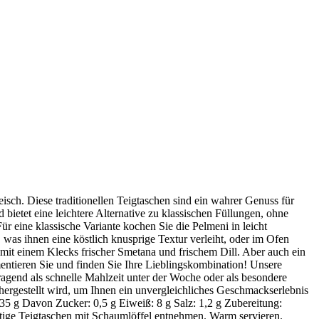
isch. Diese traditionellen Teigtaschen sind ein wahrer Genuss für
 bietet eine leichtere Alternative zu klassischen Füllungen, ohne
ür eine klassische Variante kochen Sie die Pelmeni in leicht
 was ihnen eine köstlich knusprige Textur verleiht, oder im Ofen
 mit einem Klecks frischer Smetana und frischem Dill. Aber auch ein
ntieren Sie und finden Sie Ihre Lieblingskombination! Unsere
agend als schnelle Mahlzeit unter der Woche oder als besondere
hergestellt wird, um Ihnen ein unvergleichliches Geschmackserlebnis
 35 g Davon Zucker: 0,5 g Eiweiß: 8 g Salz: 1,2 g Zubereitung:
tige Teigtaschen mit Schaumlöffel entnehmen. Warm servieren.